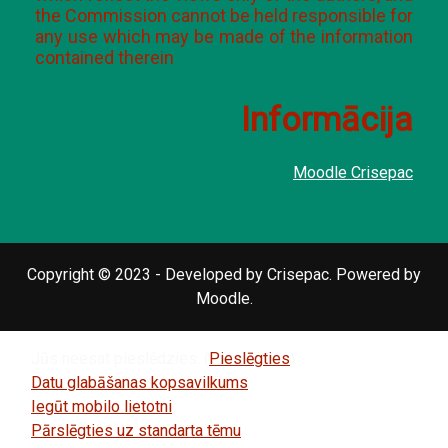
the Commission cannot be held responsible for
any use which may be made of the information
contained therein
Informācija
Moodle Crisepac
Copyright © 2023 - Developed by Crisepac. Powered by
Moodle.
Jūs neesat pieslēdzies. (
Pieslēgties
)
Datu glabāšanas kopsavilkums
Iegūt mobilo lietotni
Pārslēgties uz standarta tēmu