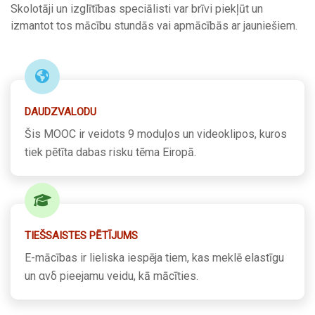
Skolotāji un izglītības speciālisti var brīvi piekļūt un
izmantot tos mācību stundās vai apmācībās ar jauniešiem.
DAUDZVALODU
Šis MOOC ir veidots 9 moduļos un videoklipos, kuros
tiek pētīta dabas risku tēma Eiropā.
TIEŠSAISTES PĒTĪJUMS
E-mācības ir lieliska iespēja tiem, kas meklē elastīgu
un ανδ pieejamu veidu, kā mācīties.