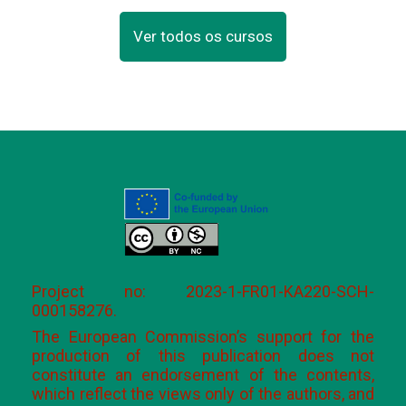
Ver todos os cursos
Project no: 2023-1-FR01-KA220-SCH-
000158276.
The European Commission’s support for the
production of this publication does not
constitute an endorsement of the contents,
which reflect the views only of the authors, and